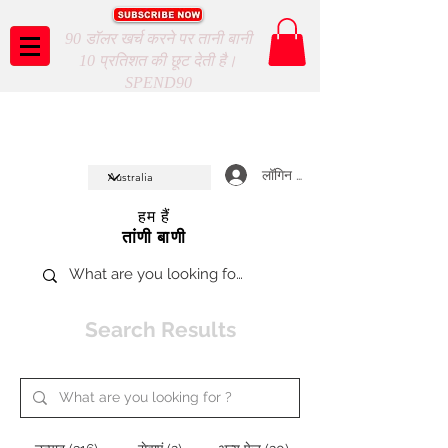
90 डॉलर खर्च करने पर तानी बानी
10 प्रतिशत की छूट देती है।
SPEND90
Taani Baani proudly celeberates
SHOP NOW
10th year anniverssary
In Store and ONLINE
*Terms and conditions apply
लॉगिन करें
हम हैं
तांणी बाणी
Search Results