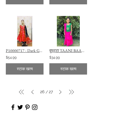
P10000717 - Dark Gajari Color Anarkali with Blue Legging TAANI BAANI FASHION
दुपट्टा TAANI BAANI फैशन के साथ ग्रीन और हॉट पिंक लहंगा
$54.99
$34.99
स्टाक खत्म
स्टाक खत्म
26
27
/
सहायता की जरूरत है
मेलबर्न, विक्टोरिया