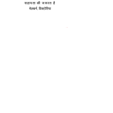
सहायता की जरूरत है
मेलबर्न, विक्टोरिया
साइज़ संदर्शिका
उप
हार