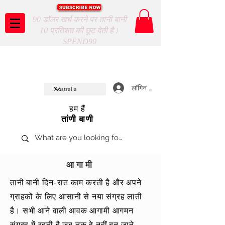
90 डॉलर खर्च करने पर तानी बानी
10 प्रतिशत की छूट देती है।
SPEND90
Taani Baani proudly celeberates
SHOP NOW
10th year anniverssary
In Store and ONLINE
*Terms and conditions apply
लॉगिन करें
हम हैं
तांणी बाणी
आगामी
तानी बानी दिन-रात काम करती है और अपने
ग्राहकों के लिए आसानी से नया संग्रह लाती
है। सभी
आने वाली
आवक आगामी आगमन
संग्रह में रहती है जब तक वे नहीं
बन जाते