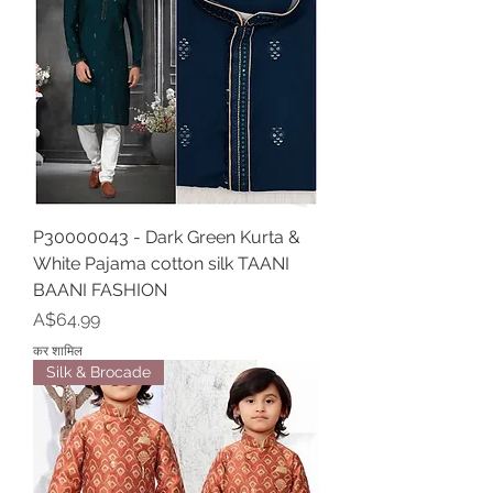
P30000043 - Dark Green Kurta &
White Pajama cotton silk TAANI
BAANI FASHION
मूल्य
A$64.99
कर शामिल
Silk & Brocade