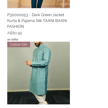
P30000053 - Dark Green Jacket
Kurta & Pajama Silk TAANI BAANI
FASHION
मूल्य
A$80.99
कर शामिल
Cotton Silk