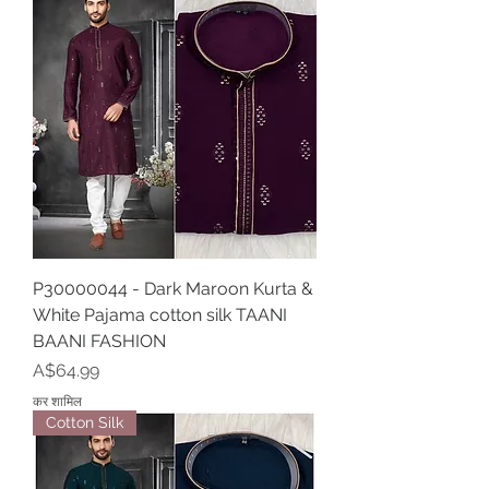
P30000044 - Dark Maroon Kurta &
White Pajama cotton silk TAANI
BAANI FASHION
मूल्य
A$64.99
कर शामिल
Cotton Silk