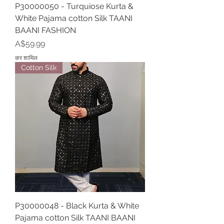
P30000050 - Turquiose Kurta &
White Pajama cotton Silk TAANI
BAANI FASHION
मूल्य
A$59.99
कर शामिल
Cotton Silk
P30000048 - Black Kurta & White
Pajama cotton Silk TAANI BAANI