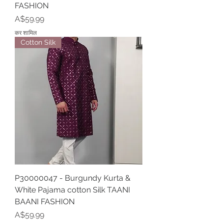
FASHION
मूल्य
A$59.99
कर शामिल
Cotton Silk
P30000047 - Burgundy Kurta &
White Pajama cotton Silk TAANI
BAANI FASHION
मूल्य
A$59.99