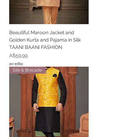
Beautiful Maroon Jacket and
Golden Kurta and Pajama in Silk
TAANI BAANI FASHION
मूल्य
A$59.99
कर शामिल
Silk & Brocade