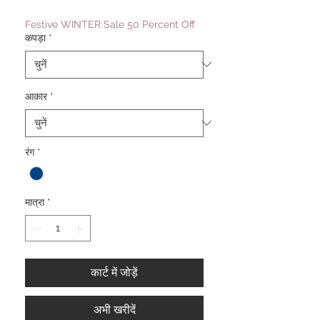
Festive WINTER Sale 50 Percent Off
कपड़ा
*
आकार
*
रंग
*
मात्रा
*
कार्ट में जोड़ें
अभी खरीदें