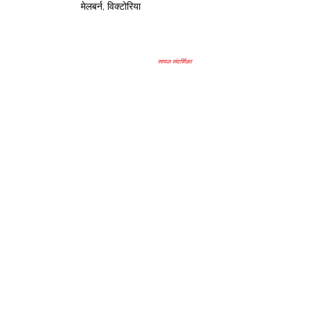
मेलबर्न, विक्टोरिया
साइज़ संदर्शिका
उप
हार