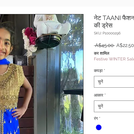
नेट TAANI फैशन म
की ड्रेस
SKU: P10000296
नियमित
 A$45.00 
A$22.50
मूल्य
कर शामिल
Festive WINTER Sale
कपड़ा
*
चुनें
आकार
*
चुनें
रंग
*