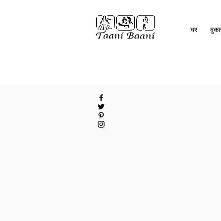
घर
दुक
घर