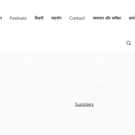
ान
Festivals
बिक्री
सहयोग
Contact
समाचार और समीक्षा
हमारे
लड़कियों के कपड़े
सहायता और समर्थन
लड़कों के कपड़े
नियुक्ति करते हैं
पुरुष वस्त्र
समाचार और समीक्षा
नवागन्तुक
हमारे बारे में
संपादक की पसंद
Suppliers
बिक्री
आगामी