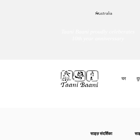
Taani Baani proudly celeberates
10th year anniverssary
घर
द
हम हैं
तांणी बाणी
साइज़ संदर्शिका
साइ