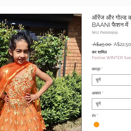
ऑरेंज और गोल्ड 
BAANI फैशन में
SKU: P10000519
नियमित
 A$45.00 
A$22.50
मूल्य
कर शामिल
Festive WINTER Sale
कपड़ा
*
चुनें
आकार
*
चुनें
रंग
*