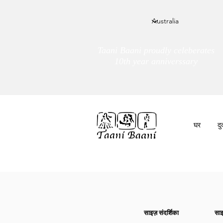
Taani Baani proudly celeberates
10th year anniverssary
घर
द
हम हैं
तांणी बाणी
साइज़ संदर्शिका
साइ