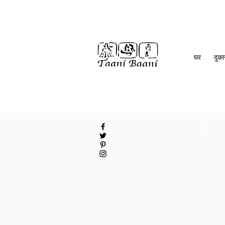
घर
दुक
घर