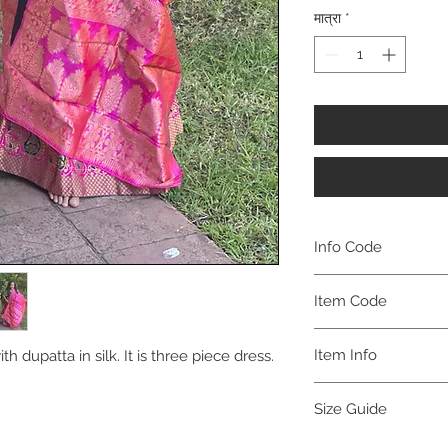
मात्रा
*
Info Code
CLCLEMEH
Item Code
MEH_
Item Info
h dupatta in silk. It is three piece dress.
Lehenga
Size Guide