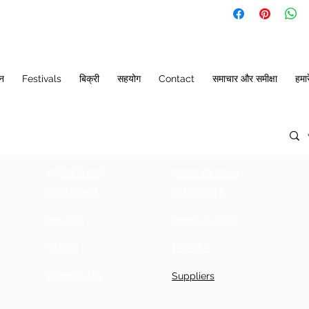
GIRLS
BUS
SIZE
(INCHES)
10
21
ान
Festivals
बिक्री
सहयोग
Contact
समाचार और समीक्षा
हमारे
12
22
14
23
16
23
लड़कियों के कपड़े
सहायता और समर्थन
18
24
लड़कों के कपड़े
नियुक्ति करते हैं
20
25
पुरुष वस्त्र
समाचार और समीक्षा
22
26
नवागन्तुक
हमारे बारे में
24
27
संपादक की पसंद
Suppliers
26
28