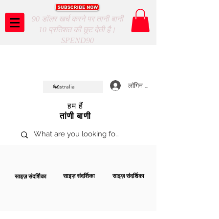
90 डॉलर खर्च करने पर तानी बानी
10 प्रतिशत की छूट देती है।
SPEND90
Taani Baani proudly celeberates
SHOP NOW
10th year anniverssary
In Store and ONLINE
*Terms and conditions apply
लॉगिन करें
हम हैं
तांणी बाणी
साइज़ संदर्शिका
साइज़ संदर्शिका
साइज़ संदर्शिका