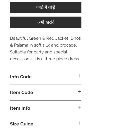
कार्ट में जोड़ें
अभी खरीदें
Beautiful Green & Red Jacket Dhoti
& Pajama in soft sillk and brocade.
Suitable for party and special
occassions. It is a three piece dress.
Info Code
CLBJDPETH
Item Code
ETH_
Item Info
Jacket Dhoti & Pajama
Size Guide