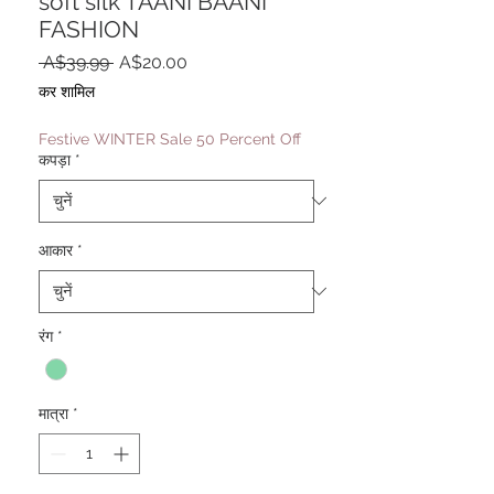
soft silk TAANI BAANI
FASHION
नियमित
बिक्री
 A$39.99 
A$20.00
मूल्य
मूल्य
कर शामिल
Festive WINTER Sale 50 Percent Off
कपड़ा
*
आकार
*
रंग
*
मात्रा
*