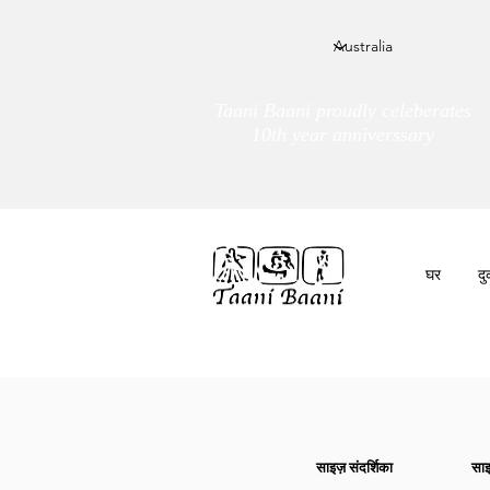
Taani Baani proudly celeberates
10th year anniverssary
घर
द
हम हैं
तांणी बाणी
साइज़ संदर्शिका
साइ