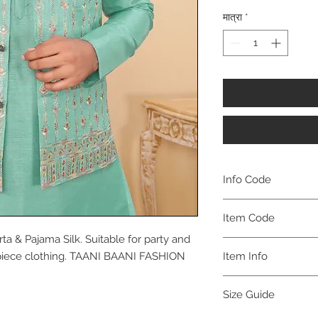
मात्रा
*
Info Code
CLMJKPKAR
Item Code
ta & Pajama Silk. Suitable for party and
KAR_
ee piece clothing. TAANI BAANI FASHION
Item Info
Jacket Kurta & Paja
Size Guide