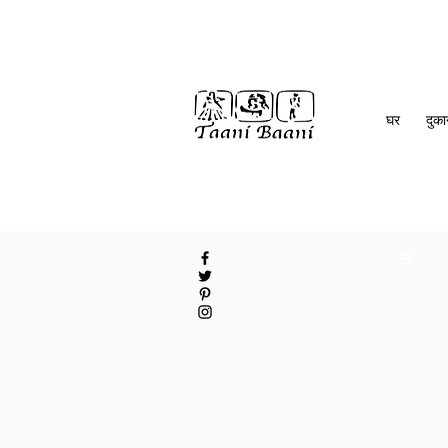
घर
दुक
घर