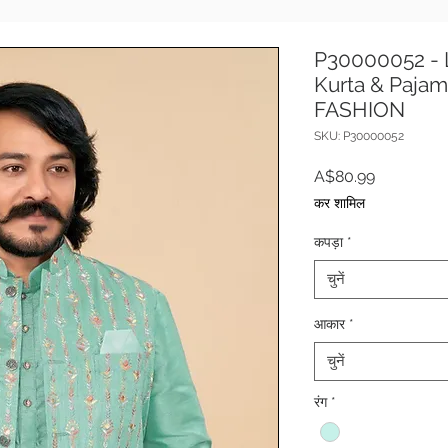
P30000052 - L
Kurta & Pajam
FASHION
SKU: P30000052
मूल्य
A$80.99
कर शामिल
कपड़ा
*
चुनें
आकार
*
चुनें
रंग
*