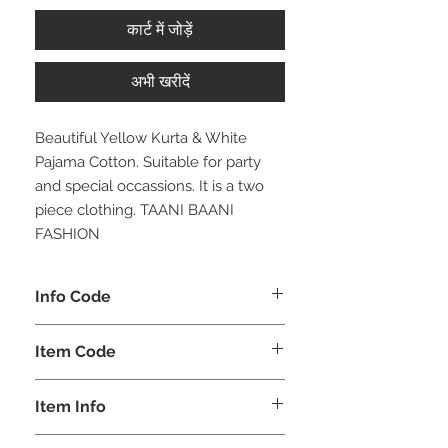
कार्ट में जोड़ें
अभी खरीदें
Beautiful Yellow Kurta & White
Pajama Cotton. Suitable for party
and special occassions. It is a two
piece clothing. TAANI BAANI
FASHION
Info Code
CLMKPKAR
Item Code
KAR_
Item Info
Kurta & Pajama