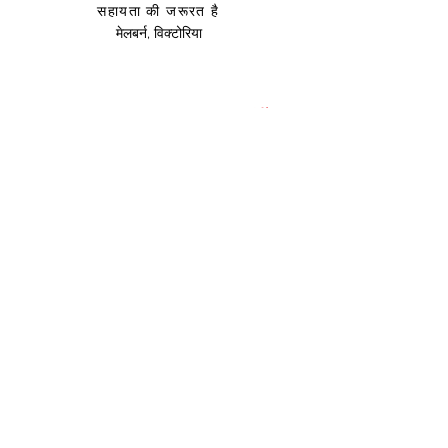
सहायता की जरूरत है
मेलबर्न, विक्टोरिया
साइज़ संदर्शिका
उप
हार