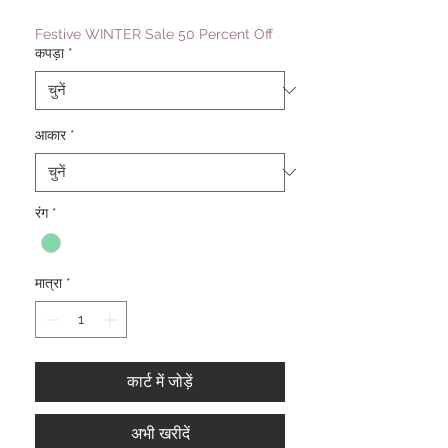
Festive WINTER Sale 50 Percent Off
कपड़ा
*
आकार
*
रंग
*
मात्रा
*
कार्ट में जोड़ें
अभी खरीदें