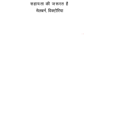
सहायता की जरूरत है
मेलबर्न, विक्टोरिया
साइज़ संदर्शिका
उप
हार