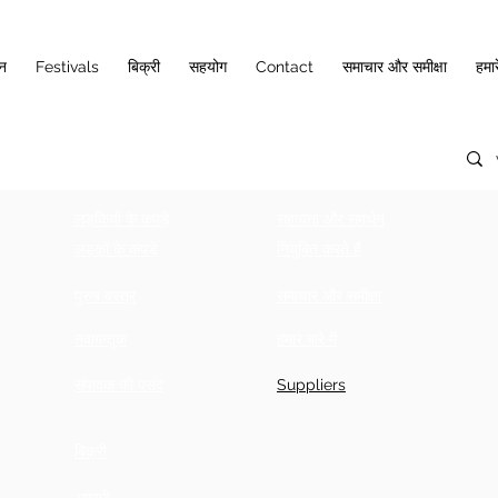
ान
Festivals
बिक्री
सहयोग
Contact
समाचार और समीक्षा
हमारे
लड़कियों के कपड़े
सहायता और समर्थन
लड़कों के कपड़े
नियुक्ति करते हैं
पुरुष वस्त्र
समाचार और समीक्षा
नवागन्तुक
हमारे बारे में
संपादक की पसंद
Suppliers
बिक्री
आगामी