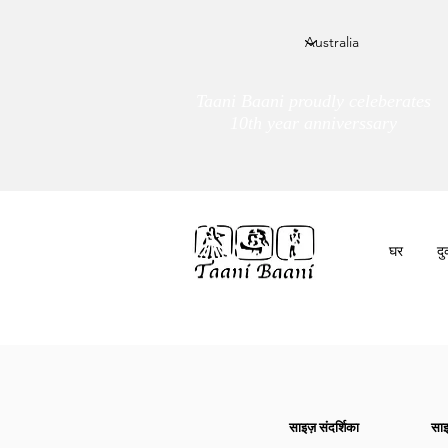
Taani Baani proudly celeberates
10th year anniverssary
घर
द
हम हैं
तांणी बाणी
साइज़ संदर्शिका
साइ