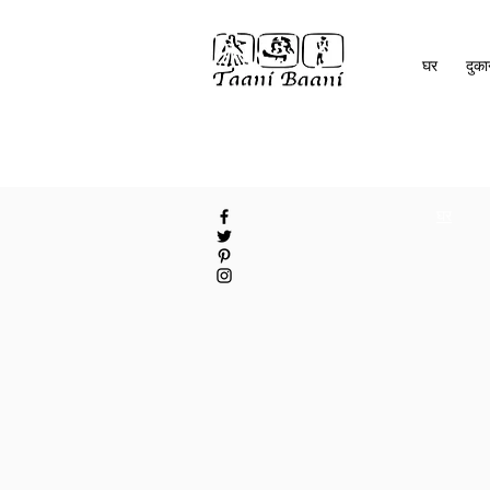
घर
दुक
घर