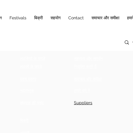
ान
Festivals
बिक्री
सहयोग
Contact
समाचार और समीक्षा
हमारे
लड़कियों के कपड़े
सहायता और समर्थन
लड़कों के कपड़े
नियुक्ति करते हैं
पुरुष वस्त्र
समाचार और समीक्षा
नवागन्तुक
हमारे बारे में
संपादक की पसंद
Suppliers
बिक्री
आगामी