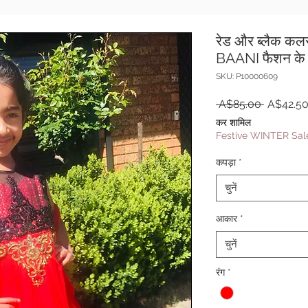
रेड और ब्लैक क
BAANI फैशन के
SKU: P10000609
नियमित
 A$85.00 
A$42.5
मूल्य
कर शामिल
Festive WINTER Sale
कपड़ा
*
चुनें
आकार
*
चुनें
रंग
*