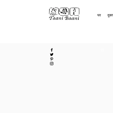
घर
दुक
घर