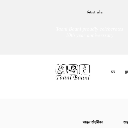
Taani Baani proudly celeberates
10th year anniverssary
घर
द
हम हैं
तांणी बाणी
साइज़ संदर्शिका
साइ