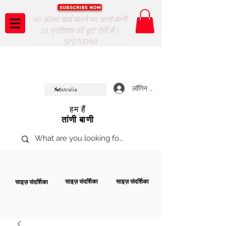
90 डॉलर खर्च करने पर तानी बानी
10 प्रतिशत की छूट देती है।
SPEND90
Taani Baani proudly celeberates
SHOP NOW
10th year anniverssary
In Store and ONLINE
*Terms and conditions apply
लॉगिन करें
हम हैं
तांणी बाणी
साइज़ संदर्शिका
साइज़ संदर्शिका
साइज़ संदर्शिका