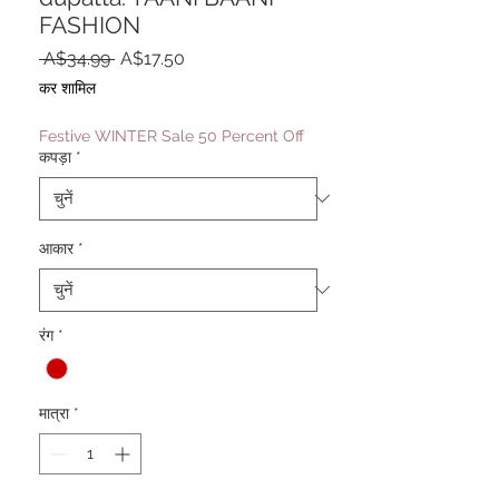
FASHION
नियमित
बिक्री
 A$34.99 
A$17.50
मूल्य
मूल्य
कर शामिल
Festive WINTER Sale 50 Percent Off
कपड़ा
*
आकार
*
रंग
*
मात्रा
*