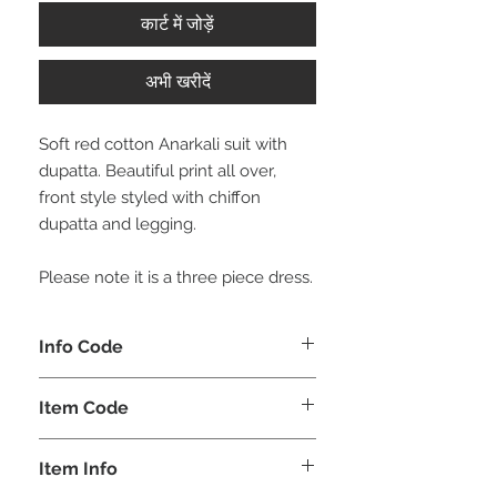
कार्ट में जोड़ें
अभी खरीदें
Soft red cotton Anarkali suit with
dupatta. Beautiful print all over,
front style styled with chiffon
dupatta and legging.
Please note it is a three piece dress.
Info Code
CLKUETH
Item Code
ETH_
Item Info