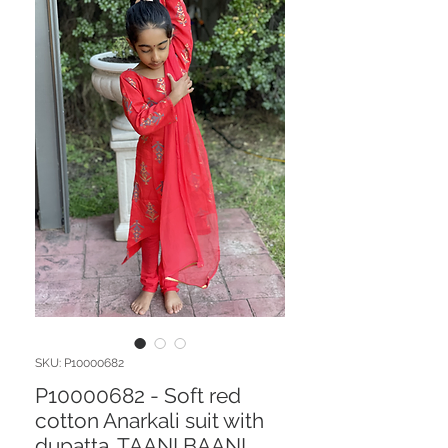
SKU: P10000682
P10000682 - Soft red
cotton Anarkali suit with
dupatta. TAANI BAANI