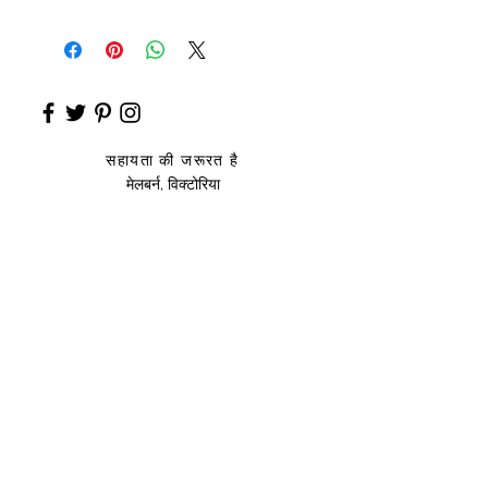
Anarkali Kurta
सहायता की जरूरत है
मेलबर्न, विक्टोरिया
साइज़ संदर्शिका
उप
हार