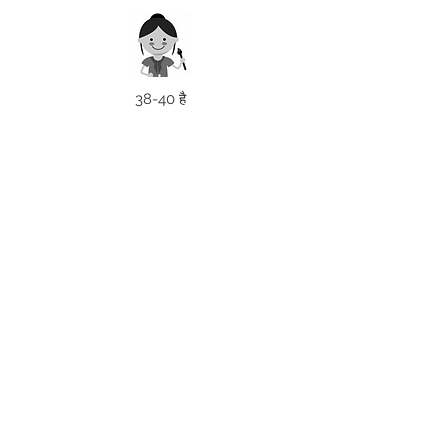
38-40 है
सहायता की जरूरत है
मेलबर्न, विक्टोरिया
साइज़ संदर्शिका
उप
हार