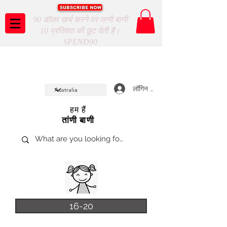
90 डॉलर खर्च करने पर तानी बानी
10 प्रतिशत की छूट देती है।
SPEND90
Taani Baani proudly celeberates
SHOP NOW
10th year anniverssary
In Store and ONLINE
*Terms and conditions apply
लॉगिन करें
हम हैं
तांणी बाणी
16-20