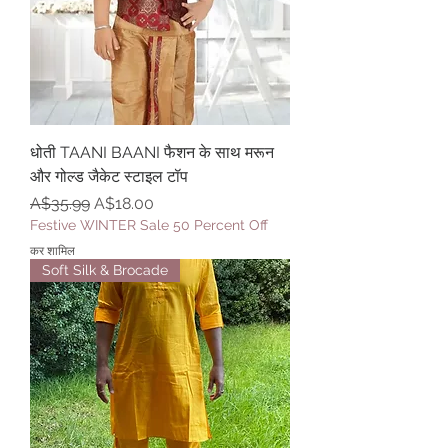
धोती TAANI BAANI फैशन के साथ मरून
और गोल्ड जैकेट स्टाइल टॉप
नियमित मूल्य
बिक्री मूल्य
A$35.99
A$18.00
Festive WINTER Sale 50 Percent Off
कर शामिल
Soft Silk & Brocade